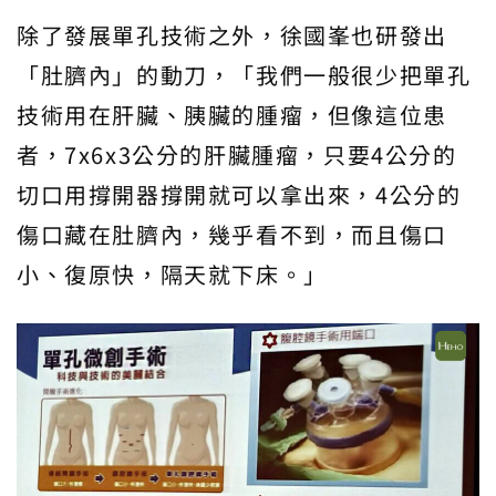
除了發展單孔技術之外，徐國峯也研發出
「肚臍內」的動刀，「我們一般很少把單孔
技術用在肝臟、胰臟的腫瘤，但像這位患
者，7x6x3公分的肝臟腫瘤，只要4公分的
切口用撐開器撐開就可以拿出來，4公分的
傷口藏在肚臍內，幾乎看不到，而且傷口
小、復原快，隔天就下床。」