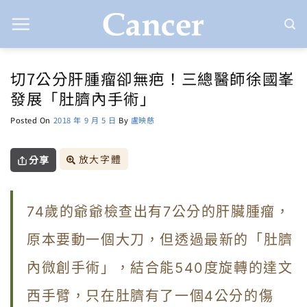
Skip
to
content
切7公分肝腫瘤卻無疤！三總醫師徐國峯
發展「肚臍內手術」
Posted On
2018 年 9 月 5 日
By
盧映慈
放大字體
分享
74歲的爺爺檢查出有7公分的肝臟腫瘤，
原本要動一個大刀，但透過最新的「肚臍
內微創手術」，結合能540度旋轉的達文
西手臂，只在肚臍有了一個4公分的傷