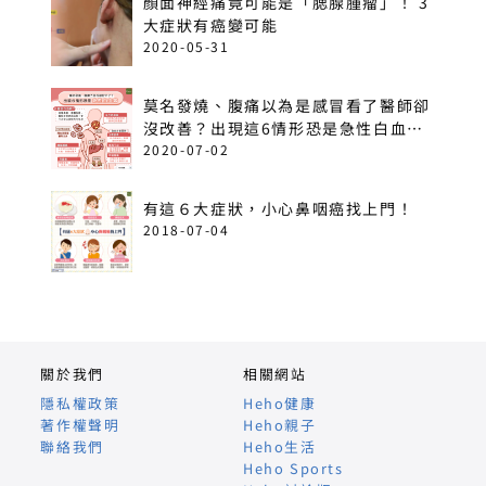
顏面神經痛竟可能是「腮腺腫瘤」！ 3
大症狀有癌變可能
2020-05-31
莫名發燒、腹痛以為是感冒看了醫師卻
沒改善？出現這6情形恐是急性白血
病！
2020-07-02
有這６大症狀，小心鼻咽癌找上門！
2018-07-04
關於我們
相關網站
隱私權政策
Heho健康
著作權聲明
Heho親子
聯絡我們
Heho生活
Heho Sports