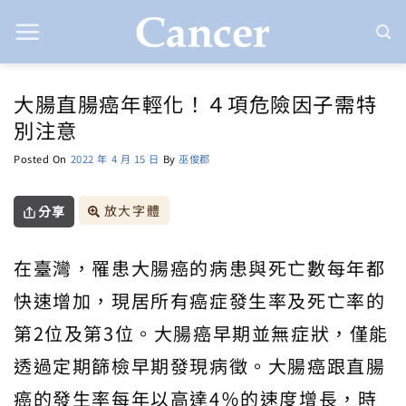
Skip
to
content
大腸直腸癌年輕化！４項危險因子需特
別注意
Posted On
2022 年 4 月 15 日
By
巫俊郡
放大字體
分享
在臺灣，罹患大腸癌的病患與死亡數每年都
快速增加，現居所有癌症發生率及死亡率的
第2位及第3位。大腸癌早期並無症狀，僅能
透過定期篩檢早期發現病徵。大腸癌跟直腸
癌的發生率每年以高達4％的速度增長，時