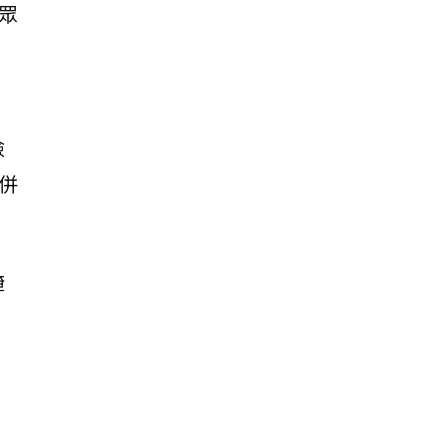
民眾
檢
併
醃