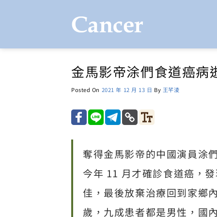
Skip
to
content
金馬影帝涂們食道癌病
Posted On
2021 年 12 月 13 日
By
王芊淩
奪得金馬影帝的中國演員涂們 
今年 11 月才確診食道癌
佳，最後放棄治療回到家鄉內
歲，九成患者都是男性，國