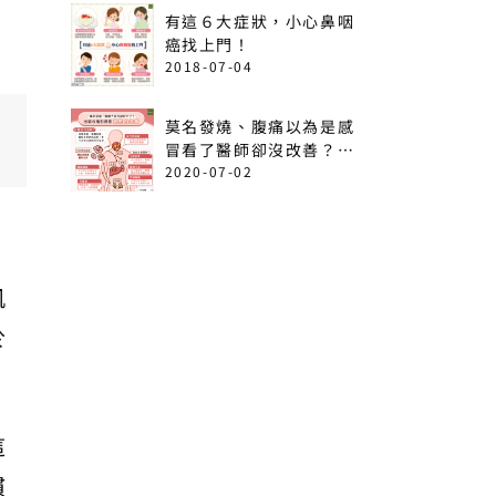
有這６大症狀，小心鼻咽
癌找上門！
2018-07-04
莫名發燒、腹痛以為是感
冒看了醫師卻沒改善？出
現這6情形恐是急性白血
2020-07-02
病！
凱
於
這
慣