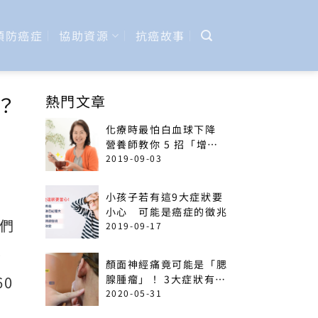
預防癌症
協助資源
抗癌故事
？
熱門文章
化療時最怕白血球下降
營養師教你 5 招「增加
免疫力」菜單
2019-09-03
小孩子若有這9大症狀要
小心 可能是癌症的徵兆
涂們
2019-09-17
不
顏面神經痛竟可能是「腮
0
腺腫瘤」！ 3大症狀有癌
變可能
2020-05-31