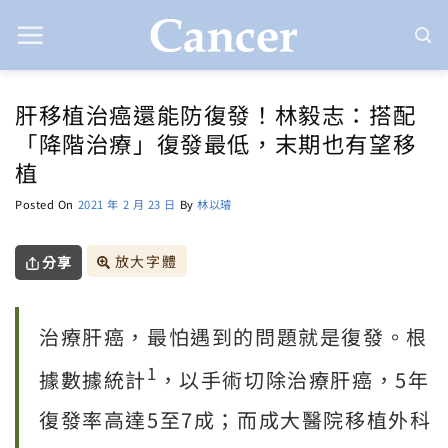
Skip
to
content
肝移植治癌還能防復發！林毅志：搭配
「降階治療」復發最低，末期也有望移
植
Posted On
2021 年 2 月 23 日
By
林以璿
放大字體
分享
治療肝癌，最怕遇到的問題就是復發。根
1
據數據統計
，以手術切除治療肝癌，5年
復發率高達5至7成；而成大醫院移植外科