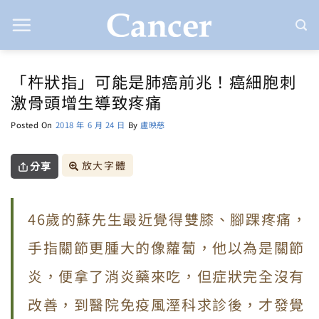
Skip
to
content
「杵狀指」可能是肺癌前兆！癌細胞刺
激骨頭增生導致疼痛
Posted On
2018 年 6 月 24 日
By
盧映慈
放大字體
分享
46歲的蘇先生最近覺得雙膝、腳踝疼痛，
手指關節更腫大的像蘿蔔，他以為是關節
炎，便拿了消炎藥來吃，但症狀完全沒有
改善，到醫院免疫風溼科求診後，才發覺