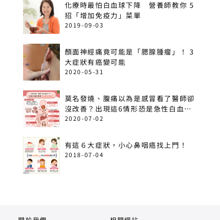
化療時最怕白血球下降 營養師教你 5
招「增加免疫力」菜單
2019-09-03
顏面神經痛竟可能是「腮腺腫瘤」！ 3
大症狀有癌變可能
2020-05-31
莫名發燒、腹痛以為是感冒看了醫師卻
沒改善？出現這6情形恐是急性白血
病！
2020-07-02
有這６大症狀，小心鼻咽癌找上門！
2018-07-04
關於我們
相關網站