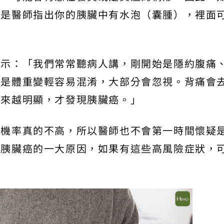
或是醫師指出你的胰臟中有水泡（囊腫），裡面
表示：「我們常常聽病人講，剛開始是隱約腹痛
但是體重變輕容易混淆，大部分會忽視。背痛會
越來越明顯，才發現胰臟癌。」
生機率真的不高，所以醫師也不會第一時間懷疑
致胰臟癌的一大原因，如果有這些高風險症狀，