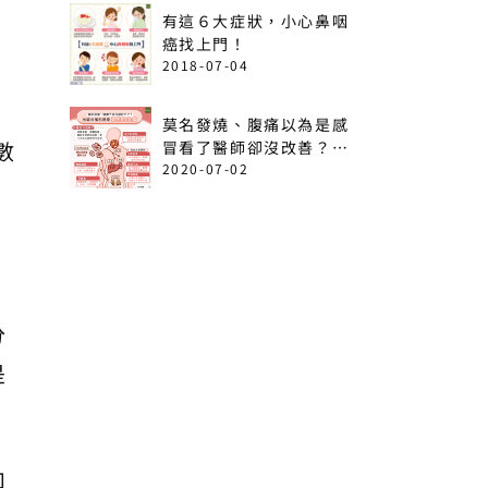
有這６大症狀，小心鼻咽
癌找上門！
2018-07-04
、
莫名發燒、腹痛以為是感
數
冒看了醫師卻沒改善？出
現這6情形恐是急性白血
2020-07-02
病！
分
是
如