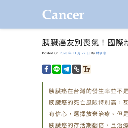
Skip
to
content
胰臟癌友別喪氣！國際
Posted On
2020 年 11 月 27 日
By
林以璿
胰臟癌在台灣的發生率並不
胰臟癌的死亡風險特別高，
有信心，選擇放棄治療。但
胰臟癌的存活期翻倍，且治