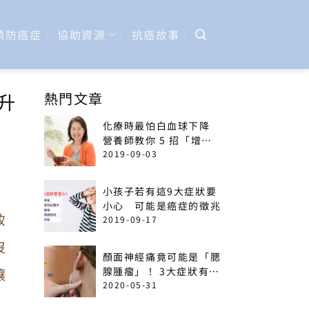
預防癌症
協助資源
抗癌故事
升
熱門文章
化療時最怕白血球下降
營養師教你 5 招「增加
免疫力」菜單
2019-09-03
小孩子若有這9大症狀要
小心 可能是癌症的徵兆
致
2019-09-17
沒
顏面神經痛竟可能是「腮
讓
腺腫瘤」！ 3大症狀有癌
變可能
2020-05-31