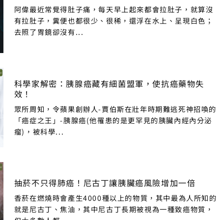
阿偉最近常覺得肚子痛，每天早上起來都會拉肚子，就算沒
有拉肚子，糞便也都很少、很稀，還浮在水上、呈現白色；
去照了胃鏡卻沒有...
科學家解密：胰腺癌藏有細菌盟軍，使抗癌藥物失
效！
眾所周知，令蘋果創辦人-賈伯斯在壯年時期難逃死神招喚的
「癌症之王」-胰腺癌(他罹患的是更罕見的胰臟內經內分泌
瘤)，被科學...
抽菸不只得肺癌！尼古丁讓胰臟癌風險增加一倍
香菸在燃燒時會產生4000種以上的物質，其中最為人所知的
就是尼古丁、焦油，其中尼古丁長期被視為一種致癌物質，