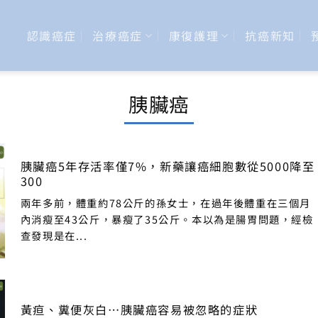
認識癌症
治療癌症
康復護理
抗癌新知
胰臟癌
胰臟癌5年存活率僅7%，新藥讓癌細胞數從5000降至
300
兩年多前，體重約78公斤的孫女士，在過年後體重在三個月
內消瘦至43公斤，暴瘦了35公斤。本以為是腸胃問題，經檢
查發現是在...
黃疸、糞便灰白…胰臟癌容易被忽略的症狀