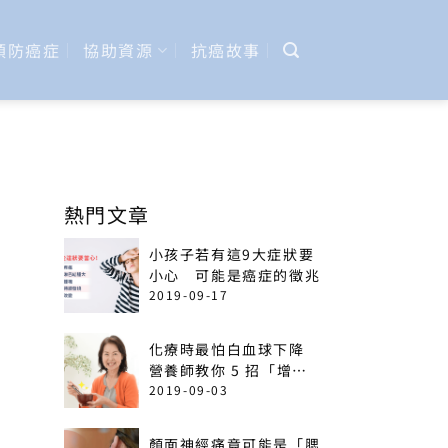
預防癌症
協助資源
抗癌故事
熱門文章
小孩子若有這9大症狀要
小心 可能是癌症的徵兆
2019-09-17
化療時最怕白血球下降
營養師教你 5 招「增加
免疫力」菜單
2019-09-03
顏面神經痛竟可能是「腮