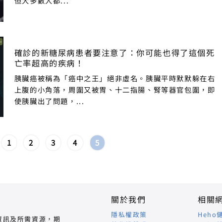
但大多數人都...
確診的新糖尿病患者要注意了：你可能也得了這個死
亡率超高的疾病！
胰臟癌被稱為「癌中之王」絕非虛名。胰臟平時默默躲在右
上腹的小角落，周圍又被胃、十二指腸、腎等器官包圍，即
使胰臟出了問題，...
1
2
3
4
5
關於我們
相關
隱私權政策
Heho
資訊及所需資源，期