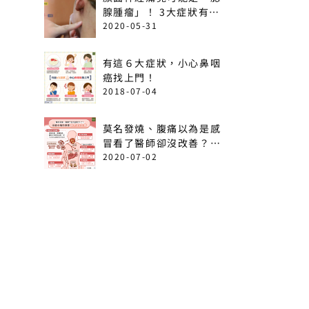
腺腫瘤」！ 3大症狀有癌
變可能
2020-05-31
有這６大症狀，小心鼻咽
癌找上門！
2018-07-04
莫名發燒、腹痛以為是感
冒看了醫師卻沒改善？出
現這6情形恐是急性白血
2020-07-02
病！