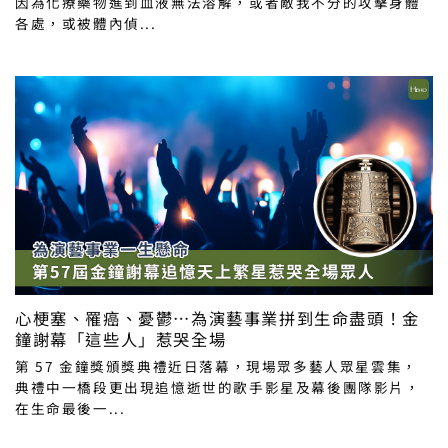
因為化療藥物進到血液無法溶解，或者敵我不分的攻擊身體
各處，或被體內偵...
心梗塞、罹癌、憂鬱…為演藝事業拼到生命盡頭！金
鐘謝幕「這些人」惹哭全場
第 57 金鐘獎頒獎典禮近日落幕，現場眾多藝人眾星雲集，
典禮中一橋段更出現追憶逝世的歌手影星及幕後團隊影片，
在生命最後一...