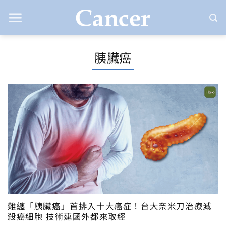
Skip
to
content
胰臟癌
難纏「胰臟癌」首排入十大癌症！台大奈米刀治療滅
殺癌細胞 技術連國外都來取經