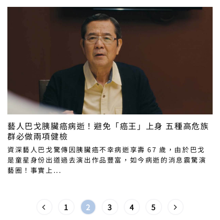
藝人巴戈胰臟癌病逝！避免「癌王」上身 五種高危族
群必做兩項健檢
資深藝人巴戈驚傳因胰臟癌不幸病逝享壽 67 歲，由於巴戈
是童星身份出道過去演出作品豐富，如今病逝的消息震驚演
藝圈！事實上...
1
2
3
4
5