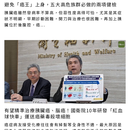
避免「癌王」上身，五大高危族群必做的兩項健檢
胰臟癌雖然發病率不算高，但惡性度高得可怕，尤其是其症
狀不明顯，早期診斷困難，開刀與治療也很困難。再加上胰
臟位於後腹腔，癌...
有望精準治療胰臟癌、腦癌！國衛院10年研發「紅血
球快車」運送癌藥毒殺壞細胞
癌症病友接受化療往往會有掉髮等全身性不適，最大原因是